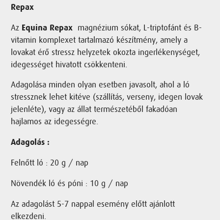
Repax
Az
Equina Repax
magnézium sókat, L-triptofánt és B-
vitamin komplexet tartalmazó készítmény, amely a
lovakat érő stressz helyzetek okozta ingerlékenységet,
idegességet hivatott csökkenteni.
Adagolása minden olyan esetben javasolt, ahol a ló
stressznek lehet kitéve (szállítás, verseny, idegen lovak
jelenléte), vagy az állat természetéből fakadóan
hajlamos az idegességre.
Adagolás :
Felnőtt ló : 20 g / nap
Növendék ló és póni : 10 g / nap
Az adagolást 5-7 nappal esemény előtt ajánlott
elkezdeni.