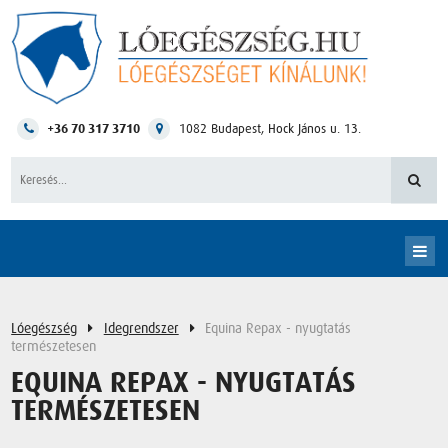
+36 70 317 3710
1082
Budapest
,
Hock János u. 13.
Lóegészség
Idegrendszer
Equina Repax - nyugtatás
természetesen
EQUINA REPAX - NYUGTATÁS
TERMÉSZETESEN