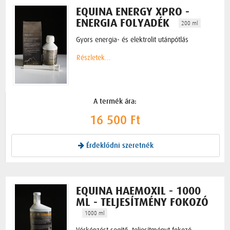
EQUINA ENERGY XPRO -
ENERGIA FOLYADÉK
200 ml
Gyors energia- és elektrolit utánpótlás
Részletek...
A termék ára:
16 500 Ft
Érdeklődni szeretnék
EQUINA HAEMOXIL - 1000
ML - TELJESÍTMÉNY FOKOZÓ
1000 ml
Vérképzést segítő, teljesítményt fokozó