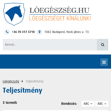
+36 70 317 3710
1082
Budapest
,
Hock János u. 13.
Lóegészség
Teljesítmény
Teljesítmény
5 termék
Rendezés:
ABC
ABC